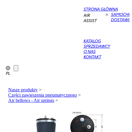
STRONA GŁÓWNA
SAMOCHO
AIR
DOSTAWC
ASSIST
KATALOG
SPRZEDAWCY
O NAS
KONTAKT
PL
Nasze produkty
>
Części zawieszenia pneumatycznego
>
Air bellows - Air springs
>