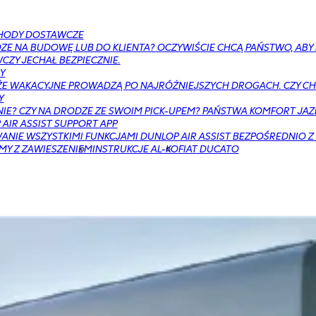
HODY DOSTAWCZE
ZE NA BUDOWĘ LUB DO KLIENTA? OCZYWIŚCIE CHCĄ PAŃSTWO, AB
ZY JECHAŁ BEZPIECZNIE.
Y
E WAKACYJNE PROWADZĄ PO NAJRÓŻNIEJSZYCH DROGACH. CZY CH
Y
NIE? CZY NA DRODZE ZE SWOIM PICK-UPEM? PAŃSTWA KOMFORT JAZ
AIR ASSIST SUPPORT APP
NIE WSZYSTKIMI FUNKCJAMI DUNLOP AIR ASSIST BEZPOŚREDNIO Z
MY Z ZAWIESZENIEM
INSTRUKCJE AL-KO
FIAT DUCATO