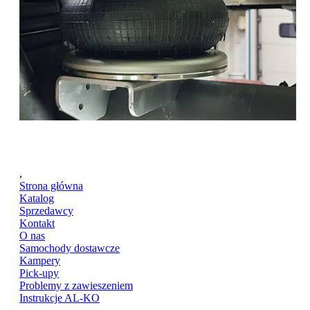
,
Strona główna
Katalog
Sprzedawcy
Kontakt
O nas
Samochody dostawcze
Kampery
Pick-upy
Problemy z zawieszeniem
Instrukcje AL-KO