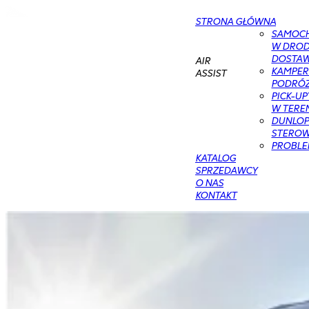
STRONA GŁÓWNA
SAMOC
W DROD
DOSTAWC
AIR
KAMPER
ASSIST
PODRÓŻ
PICK-UP
W TERE
DUNLOP 
STEROWA
PROBLE
KATALOG
SPRZEDAWCY
O NAS
KONTAKT