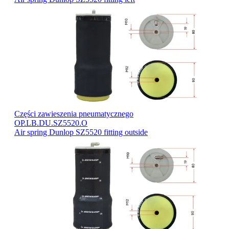
Części zawieszenia pneumatycznego
OP.LB.DU.SZ5520.O
Air spring Dunlop SZ5520 fitting outside