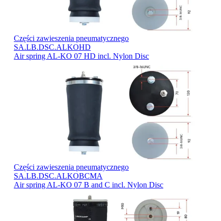
Części zawieszenia pneumatycznego
SA.LB.DSC.ALKOHD
Air spring AL-KO 07 HD incl. Nylon Disc
Części zawieszenia pneumatycznego
SA.LB.DSC.ALKOBCMA
Air spring AL-KO 07 B and C incl. Nylon Disc