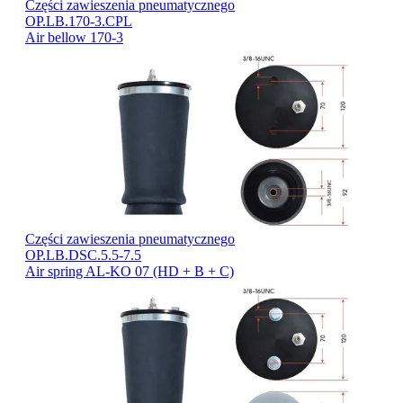
Części zawieszenia pneumatycznego
OP.LB.170-3.CPL
Air bellow 170-3
Części zawieszenia pneumatycznego
OP.LB.DSC.5.5-7.5
Air spring AL-KO 07 (HD + B + C)