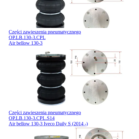
Części zawieszenia pneumatycznego
OP.LB.130-3.CPL
Air bellow 130-3
Części zawieszenia pneumatycznego
OP.LB.130-3.CPL.S14
Air bellow 130-3 Iveco Daily S (2014 -)