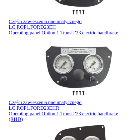
Części zawieszenia pneumatycznego
LC.P.OP1.FORD23EH
Operating panel Option 1 Transit '23 electric handbrake
Części zawieszenia pneumatycznego
LC.P.OP1.FORD23EHR
Operating panel Option 1 Transit '23 electric handbrake
(RHD)