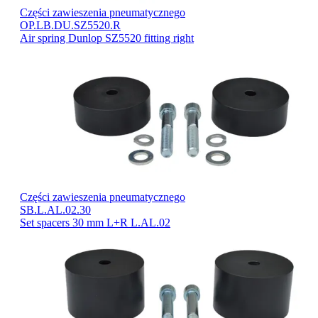
Części zawieszenia pneumatycznego
OP.LB.DU.SZ5520.R
Air spring Dunlop SZ5520 fitting right
Części zawieszenia pneumatycznego
SB.L.AL.02.30
Set spacers 30 mm L+R L.AL.02