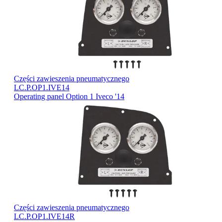
Części zawieszenia pneumatycznego
LC.P.OP1.IVE14
Operating panel Option 1 Iveco '14
Części zawieszenia pneumatycznego
LC.P.OP1.IVE14R