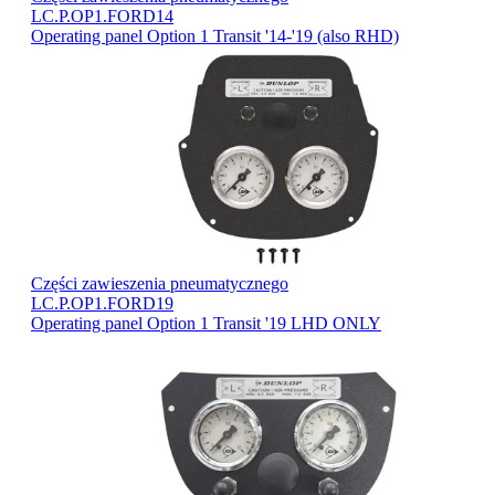
LC.P.OP1.FORD14
Operating panel Option 1 Transit '14-'19 (also RHD)
Części zawieszenia pneumatycznego
LC.P.OP1.FORD19
Operating panel Option 1 Transit '19 LHD ONLY