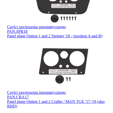
Części zawieszenia pneumatycznego
PAN.SPR18
Panel plane Option 1 and 2 Sprinter '18 - (position A and B)
Części zawieszenia pneumatycznego
PAN.CRA17
Panel plane Option 1 and 2 Crafter / MAN TGE '17-'19 (also
RHD)