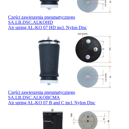
Części zawieszenia pneumatycznego
SA.LB.DSC.ALKOHD
Air spring AL-KO 07 HD incl. Nylon Disc
Części zawieszenia pneumatycznego
SA.LB.DSC.ALKOBCMA
Air spring AL-KO 07 B and C incl. Nylon Disc