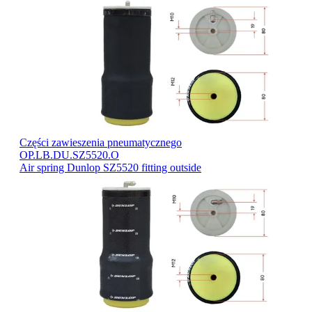
Części zawieszenia pneumatycznego
OP.LB.DU.SZ5520.O
Air spring Dunlop SZ5520 fitting outside