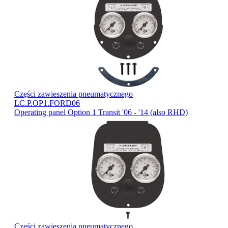
Części zawieszenia pneumatycznego
LC.P.OP1.FORD06
Operating panel Option 1 Transit '06 - '14 (also RHD)
Części zawieszenia pneumatycznego