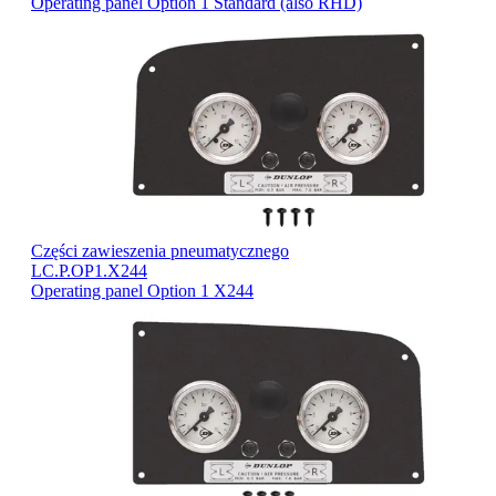
Operating panel Option 1 Standard (also RHD)
Części zawieszenia pneumatycznego
LC.P.OP1.X244
Operating panel Option 1 X244