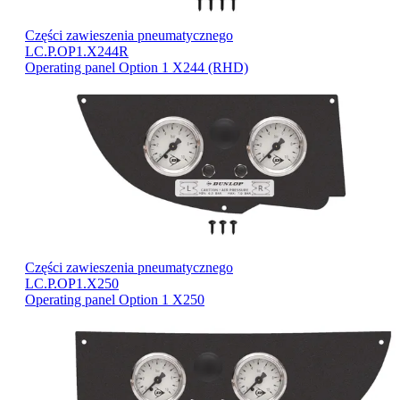
Części zawieszenia pneumatycznego
LC.P.OP1.X244R
Operating panel Option 1 X244 (RHD)
Części zawieszenia pneumatycznego
LC.P.OP1.X250
Operating panel Option 1 X250