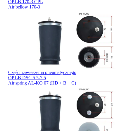
OP.LB.170-3.CPL
Air bellow 170-3
Części zawieszenia pneumatycznego
OP.LB.DSC.5.5-7.5
Air spring AL-KO 07 (HD + B + C)