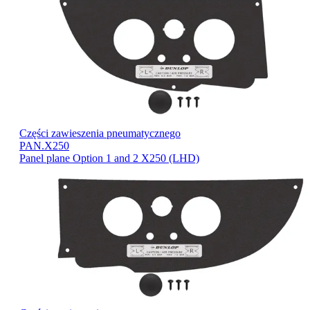
Części zawieszenia pneumatycznego
PAN.X250
Panel plane Option 1 and 2 X250 (LHD)