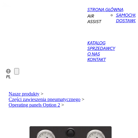
STRONA GŁÓWNA
SAMOCHO
AIR
DOSTAWC
ASSIST
KATALOG
SPRZEDAWCY
O NAS
KONTAKT
PL
Nasze produkty
>
Części zawieszenia pneumatycznego
>
Operating panels Option 2
>