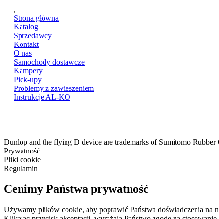
,
Strona główna
Katalog
Sprzedawcy
Kontakt
O nas
Samochody dostawcze
Kampery
Pick-upy
Problemy z zawieszeniem
Instrukcje AL-KO
Dunlop and the flying D device are trademarks of Sumitomo Rubber
Prywatność
Pliki cookie
Regulamin
Cenimy Państwa prywatność
Używamy plików cookie, aby poprawić Państwa doświadczenia na nasze
Klikając przycisk akceptacji, wyrażają Państwo zgodę na stosowanie 