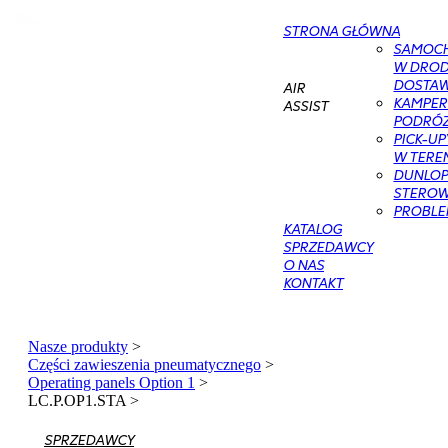
STRONA GŁÓWNA
SAMOC
W DROD
DOSTAWC
AIR
KAMPER
ASSIST
PODRÓŻ
PICK-UP
W TERE
DUNLOP 
STEROWA
PROBLE
KATALOG
SPRZEDAWCY
O NAS
KONTAKT
Nasze produkty
>
Części zawieszenia pneumatycznego
>
Operating panels Option 1
>
LC.P.OP1.STA
>
SPRZEDAWCY