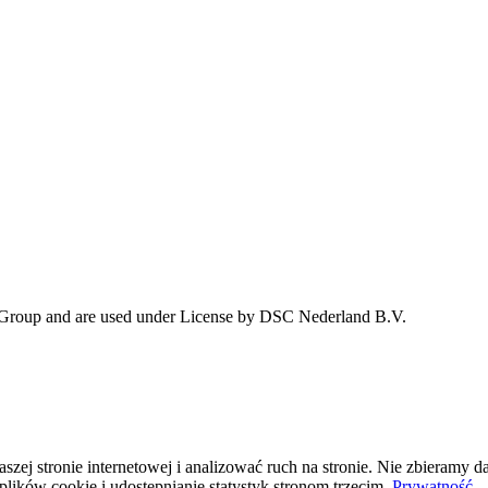
 Group and are used under License by DSC Nederland B.V.
j stronie internetowej i analizować ruch na stronie. Nie zbieramy da
plików cookie i udostępnianie statystyk stronom trzecim.
Prywatność