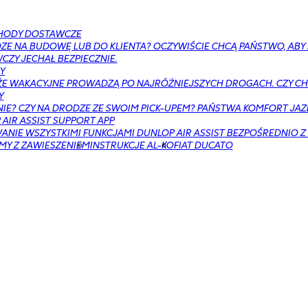
HODY DOSTAWCZE
ZE NA BUDOWĘ LUB DO KLIENTA? OCZYWIŚCIE CHCĄ PAŃSTWO, AB
ZY JECHAŁ BEZPIECZNIE.
Y
E WAKACYJNE PROWADZĄ PO NAJRÓŻNIEJSZYCH DROGACH. CZY CH
Y
NIE? CZY NA DRODZE ZE SWOIM PICK-UPEM? PAŃSTWA KOMFORT JAZ
AIR ASSIST SUPPORT APP
NIE WSZYSTKIMI FUNKCJAMI DUNLOP AIR ASSIST BEZPOŚREDNIO Z
MY Z ZAWIESZENIEM
INSTRUKCJE AL-KO
FIAT DUCATO