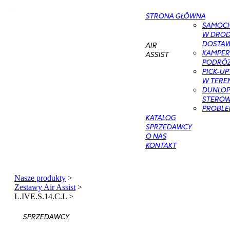
STRONA GŁÓWNA
SAMOC
W DROD
DOSTAWC
AIR
KAMPER
ASSIST
PODRÓŻ
PICK-UP
W TERE
DUNLOP 
STEROWA
PROBLE
KATALOG
SPRZEDAWCY
O NAS
KONTAKT
Nasze produkty
>
Zestawy Air Assist
>
L.IVE.S.14.C.L
>
SPRZEDAWCY