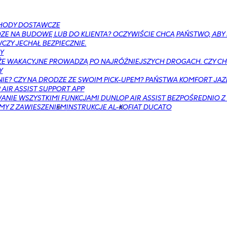
HODY DOSTAWCZE
ZE NA BUDOWĘ LUB DO KLIENTA? OCZYWIŚCIE CHCĄ PAŃSTWO, AB
ZY JECHAŁ BEZPIECZNIE.
Y
E WAKACYJNE PROWADZĄ PO NAJRÓŻNIEJSZYCH DROGACH. CZY CH
Y
NIE? CZY NA DRODZE ZE SWOIM PICK-UPEM? PAŃSTWA KOMFORT JAZ
AIR ASSIST SUPPORT APP
NIE WSZYSTKIMI FUNKCJAMI DUNLOP AIR ASSIST BEZPOŚREDNIO Z
MY Z ZAWIESZENIEM
INSTRUKCJE AL-KO
FIAT DUCATO