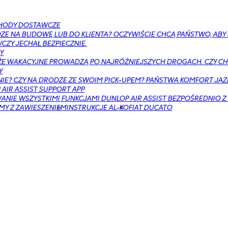
HODY DOSTAWCZE
ZE NA BUDOWĘ LUB DO KLIENTA? OCZYWIŚCIE CHCĄ PAŃSTWO, AB
ZY JECHAŁ BEZPIECZNIE.
Y
E WAKACYJNE PROWADZĄ PO NAJRÓŻNIEJSZYCH DROGACH. CZY CH
Y
NIE? CZY NA DRODZE ZE SWOIM PICK-UPEM? PAŃSTWA KOMFORT JAZ
AIR ASSIST SUPPORT APP
NIE WSZYSTKIMI FUNKCJAMI DUNLOP AIR ASSIST BEZPOŚREDNIO Z
MY Z ZAWIESZENIEM
INSTRUKCJE AL-KO
FIAT DUCATO