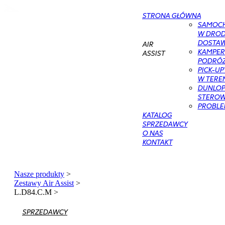
STRONA GŁÓWNA
SAMOC
W DROD
DOSTAWC
AIR
KAMPER
ASSIST
PODRÓŻ
PICK-UP
W TERE
DUNLOP 
STEROWA
PROBLE
KATALOG
SPRZEDAWCY
O NAS
KONTAKT
Nasze produkty
>
Zestawy Air Assist
>
L.D84.C.M
>
SPRZEDAWCY