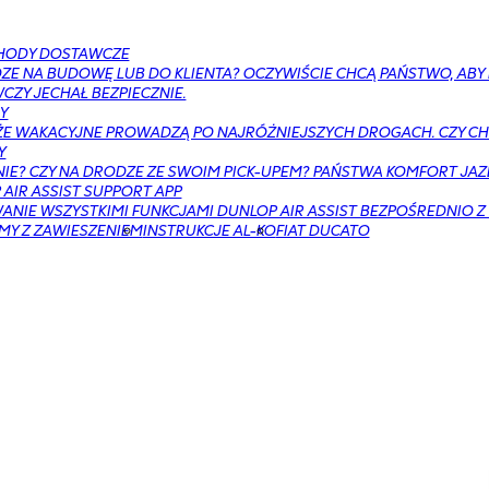
HODY DOSTAWCZE
ZE NA BUDOWĘ LUB DO KLIENTA? OCZYWIŚCIE CHCĄ PAŃSTWO, AB
ZY JECHAŁ BEZPIECZNIE.
Y
E WAKACYJNE PROWADZĄ PO NAJRÓŻNIEJSZYCH DROGACH. CZY CH
Y
NIE? CZY NA DRODZE ZE SWOIM PICK-UPEM? PAŃSTWA KOMFORT JAZ
AIR ASSIST SUPPORT APP
NIE WSZYSTKIMI FUNKCJAMI DUNLOP AIR ASSIST BEZPOŚREDNIO Z
MY Z ZAWIESZENIEM
INSTRUKCJE AL-KO
FIAT DUCATO