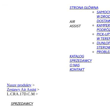
STRONA GŁÓWNA
SAMOC
W DROD
DOSTAWC
AIR
KAMPER
ASSIST
PODRÓŻ
PICK-UP
W TERE
DUNLOP 
STEROWA
PROBLE
KATALOG
SPRZEDAWCY
O NAS
KONTAKT
Nasze produkty
>
Zestawy Air Assist
>
L.CRA.17D.C.M
>
SPRZEDAWCY