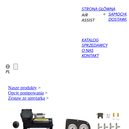
STRONA GŁÓWNA
SAMOCHO
AIR
DOSTAWC
ASSIST
KATALOG
SPRZEDAWCY
O NAS
KONTAKT
PL
Nasze produkty
>
Opcje pompowania
>
Zestaw ze sprężarką
>