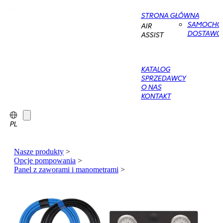
STRONA GŁÓWNA
SAMOCHO
AIR
DOSTAWC
ASSIST
KATALOG
SPRZEDAWCY
O NAS
KONTAKT
PL
Nasze produkty
>
Opcje pompowania
>
Panel z zaworami i manometrami
>