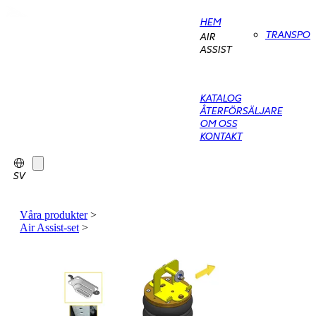
HEM
TRANSPO
AIR
ASSIST
KATALOG
ÅTERFÖRSÄLJARE
OM OSS
KONTAKT
SV
Våra produkter
>
Air Assist-set
>