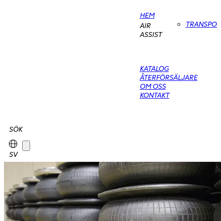
HEM
TRANSPO
AIR
ASSIST
KATALOG
ÅTERFÖRSÄLJARE
OM OSS
KONTAKT
SÖK
SV