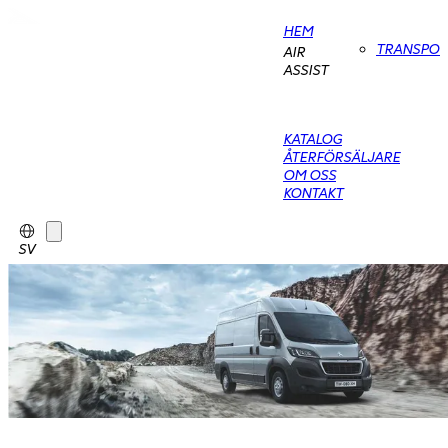
HEM
TRANSPO
AIR
ASSIST
KATALOG
ÅTERFÖRSÄLJARE
OM OSS
KONTAKT
SV