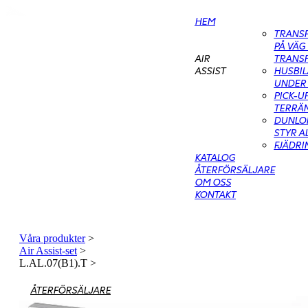
HEM
TRANS
PÅ VÄG
TRANS
AIR
HUSBIL
ASSIST
UNDER 
PICK-U
TERRÄN
DUNLOP
STYR A
FJÄDR
KATALOG
ÅTERFÖRSÄLJARE
OM OSS
KONTAKT
Våra produkter
>
Air Assist-set
>
L.AL.07(B1).T
>
ÅTERFÖRSÄLJARE