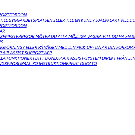
PORTFORDON
 TILL BYGGARBETSPLATSEN ELLER TILL EN KUND? SJÄLVKLART VILL 
PORTFORDON
AR
SEMESTERRESOR MÖTER DU ALLA MÖJLIGA VÄGAR. VILL DU HA EN 
PS
GKÖRNING? ELLER PÅ VÄGEN MED DIN PICK-UP? DÅ ÄR DIN KÖRKO
 AIR ASSIST SUPPORT APP
LLA FUNKTIONER I DITT DUNLOP AIR ASSIST-SYSTEM DIREKT FRÅN DI
INGSPROBLEM
AL-KO INSTRUKTIONER
FIAT DUCATO