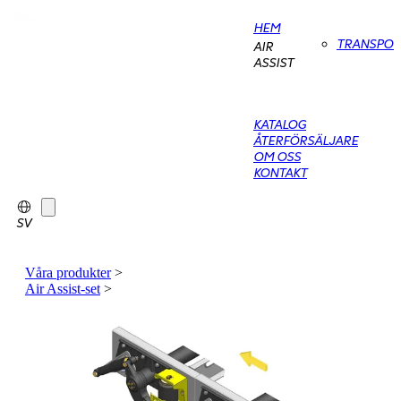
HEM
TRANSPO
AIR
ASSIST
KATALOG
ÅTERFÖRSÄLJARE
OM OSS
KONTAKT
SV
Våra produkter
>
Air Assist-set
>