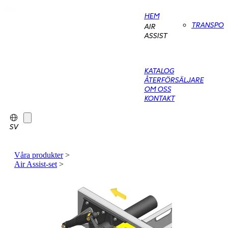
HEM
TRANSPO
AIR
ASSIST
KATALOG
ÅTERFÖRSÄLJARE
OM OSS
KONTAKT
SV
Våra produkter
>
Air Assist-set
>