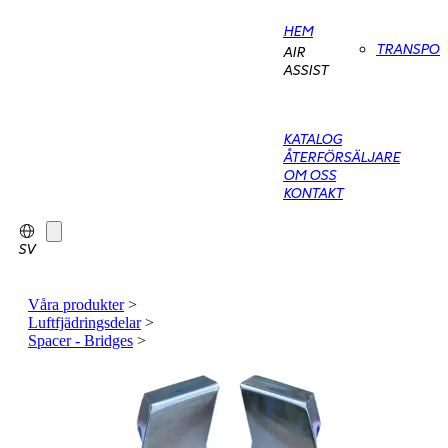
HEM
TRANSPO
AIR
ASSIST
KATALOG
ÅTERFÖRSÄLJARE
OM OSS
KONTAKT
SV
Våra produkter
>
Luftfjädringsdelar
>
Spacer - Bridges
>