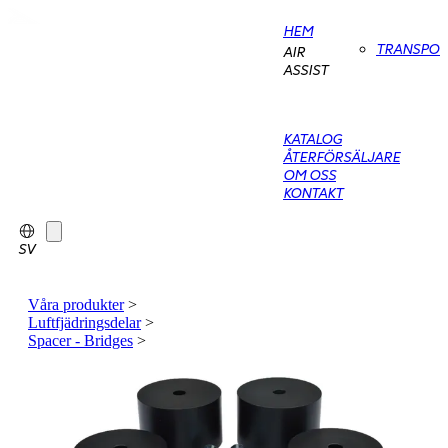
HEM
TRANSPO
AIR
ASSIST
KATALOG
ÅTERFÖRSÄLJARE
OM OSS
KONTAKT
SV
Våra produkter
>
Luftfjädringsdelar
>
Spacer - Bridges
>