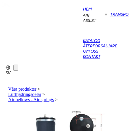
HEM
TRANSPO
AIR
ASSIST
KATALOG
ÅTERFÖRSÄLJARE
OM OSS
KONTAKT
SV
Våra produkter
>
Luftfjädringsdelar
>
Air bellows - Air springs
>