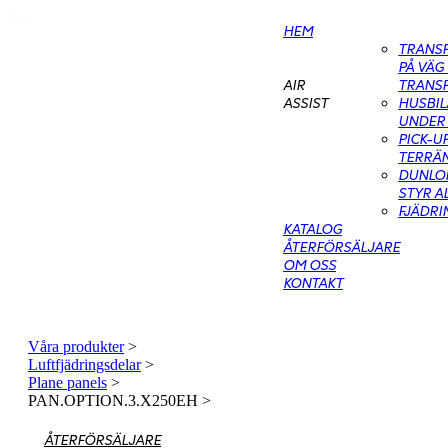
HEM
TRANS
PÅ VÄG
TRANS
AIR
HUSBIL
ASSIST
UNDER 
PICK-U
TERRÄN
DUNLOP
STYR A
FJÄDR
KATALOG
ÅTERFÖRSÄLJARE
OM OSS
KONTAKT
Våra produkter
>
Luftfjädringsdelar
>
Plane panels
>
PAN.OPTION.3.X250EH
>
ÅTERFÖRSÄLJARE