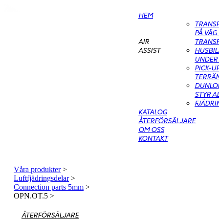
HEM
TRANS
PÅ VÄG
TRANS
AIR
HUSBIL
ASSIST
UNDER 
PICK-U
TERRÄN
DUNLOP
STYR A
FJÄDR
KATALOG
ÅTERFÖRSÄLJARE
OM OSS
KONTAKT
Våra produkter
>
Luftfjädringsdelar
>
Connection parts 5mm
>
OPN.OT.5
>
ÅTERFÖRSÄLJARE