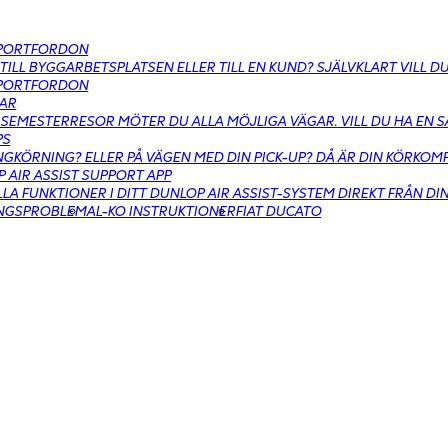
PORTFORDON
 TILL BYGGARBETSPLATSEN ELLER TILL EN KUND? SJÄLVKLART VILL 
PORTFORDON
AR
SEMESTERRESOR MÖTER DU ALLA MÖJLIGA VÄGAR. VILL DU HA EN 
PS
GKÖRNING? ELLER PÅ VÄGEN MED DIN PICK-UP? DÅ ÄR DIN KÖRKO
 AIR ASSIST SUPPORT APP
LLA FUNKTIONER I DITT DUNLOP AIR ASSIST-SYSTEM DIREKT FRÅN DI
INGSPROBLEM
AL-KO INSTRUKTIONER
FIAT DUCATO