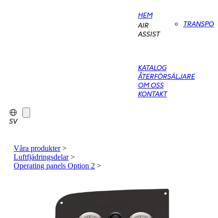
HEM
TRANSPO
AIR
ASSIST
KATALOG
ÅTERFÖRSÄLJARE
OM OSS
KONTAKT
SV
Våra produkter
>
Luftfjädringsdelar
>
Operating panels Option 2
>