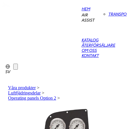
HEM
TRANSPO
AIR
ASSIST
KATALOG
ÅTERFÖRSÄLJARE
OM OSS
KONTAKT
SV
Våra produkter
>
Luftfjädringsdelar
>
Operating panels Option 2
>