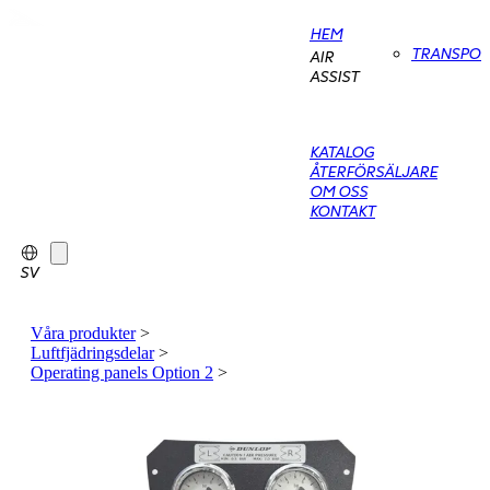
HEM
TRANSPO
AIR
ASSIST
KATALOG
ÅTERFÖRSÄLJARE
OM OSS
KONTAKT
SV
Våra produkter
>
Luftfjädringsdelar
>
Operating panels Option 2
>