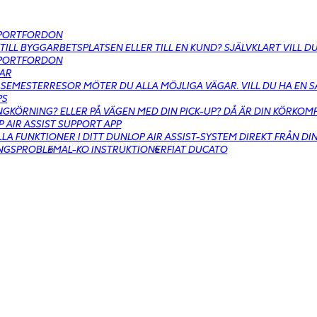
PORTFORDON
 TILL BYGGARBETSPLATSEN ELLER TILL EN KUND? SJÄLVKLART VILL 
PORTFORDON
AR
SEMESTERRESOR MÖTER DU ALLA MÖJLIGA VÄGAR. VILL DU HA EN 
PS
GKÖRNING? ELLER PÅ VÄGEN MED DIN PICK-UP? DÅ ÄR DIN KÖRKO
 AIR ASSIST SUPPORT APP
LLA FUNKTIONER I DITT DUNLOP AIR ASSIST-SYSTEM DIREKT FRÅN DI
INGSPROBLEM
AL-KO INSTRUKTIONER
FIAT DUCATO