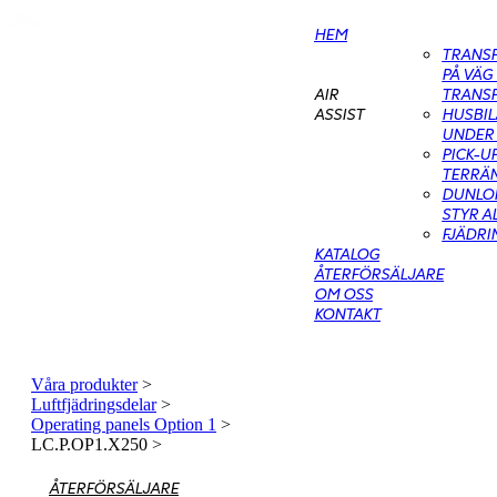
HEM
TRANS
PÅ VÄG
TRANS
AIR
HUSBIL
ASSIST
UNDER 
PICK-U
TERRÄN
DUNLOP
STYR A
FJÄDR
KATALOG
ÅTERFÖRSÄLJARE
OM OSS
KONTAKT
Våra produkter
>
Luftfjädringsdelar
>
Operating panels Option 1
>
LC.P.OP1.X250
>
ÅTERFÖRSÄLJARE