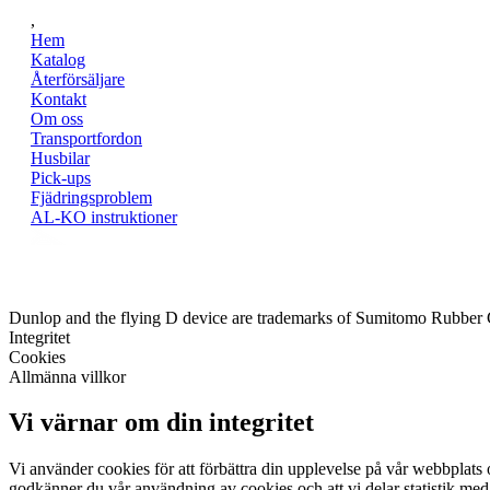
,
Hem
Katalog
Återförsäljare
Kontakt
Om oss
Transportfordon
Husbilar
Pick-ups
Fjädringsproblem
AL-KO instruktioner
Dunlop and the flying D device are trademarks of Sumitomo Rubber
Integritet
Cookies
Allmänna villkor
Vi värnar om din integritet
Vi använder cookies för att förbättra din upplevelse på vår webbplats o
godkänner du vår användning av cookies och att vi delar statistik med 