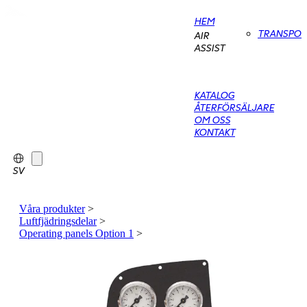
HEM
TRANSPO
AIR
ASSIST
KATALOG
ÅTERFÖRSÄLJARE
OM OSS
KONTAKT
SV
Våra produkter
>
Luftfjädringsdelar
>
Operating panels Option 1
>