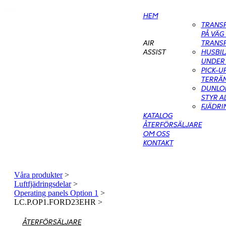
HEM
TRANS
PÅ VÄG
TRANS
AIR
HUSBIL
ASSIST
UNDER 
PICK-U
TERRÄN
DUNLOP
STYR A
FJÄDR
KATALOG
ÅTERFÖRSÄLJARE
OM OSS
KONTAKT
Våra produkter
>
Luftfjädringsdelar
>
Operating panels Option 1
>
LC.P.OP1.FORD23EHR
>
ÅTERFÖRSÄLJARE