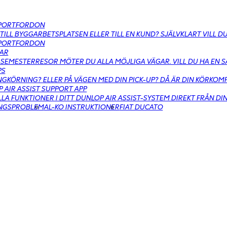
PORTFORDON
 TILL BYGGARBETSPLATSEN ELLER TILL EN KUND? SJÄLVKLART VILL 
PORTFORDON
AR
SEMESTERRESOR MÖTER DU ALLA MÖJLIGA VÄGAR. VILL DU HA EN 
PS
GKÖRNING? ELLER PÅ VÄGEN MED DIN PICK-UP? DÅ ÄR DIN KÖRKO
 AIR ASSIST SUPPORT APP
LLA FUNKTIONER I DITT DUNLOP AIR ASSIST-SYSTEM DIREKT FRÅN DI
INGSPROBLEM
AL-KO INSTRUKTIONER
FIAT DUCATO