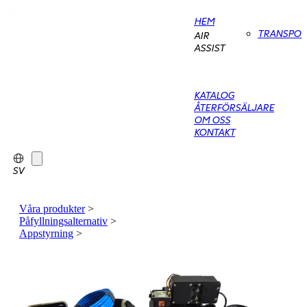
HEM
TRANSPO
AIR
ASSIST
KATALOG
ÅTERFÖRSÄLJARE
OM OSS
KONTAKT
SV
Våra produkter
>
Påfyllningsalternativ
>
Appstyrning
>