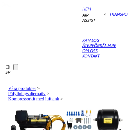
HEM
TRANSPO
AIR
ASSIST
KATALOG
ÅTERFÖRSÄLJARE
OM OSS
KONTAKT
SV
Våra produkter
>
Påfyllningsalternativ
>
Kompressorkit med lufttank
>