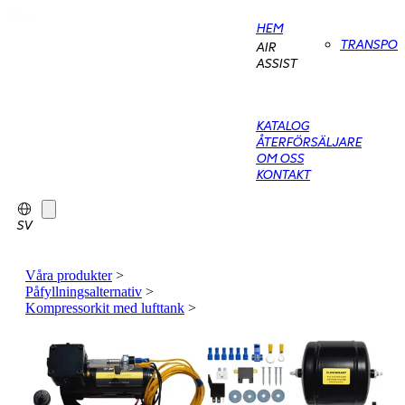
HEM
TRANSPO
AIR
ASSIST
KATALOG
ÅTERFÖRSÄLJARE
OM OSS
KONTAKT
SV
Våra produkter
>
Påfyllningsalternativ
>
Kompressorkit med lufttank
>