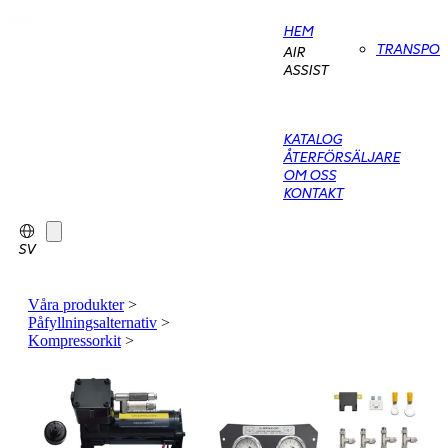
HEM
TRANSPO
AIR
ASSIST
KATALOG
ÅTERFÖRSÄLJARE
OM OSS
KONTAKT
SV
Våra produkter
>
Påfyllningsalternativ
>
Kompressorkit
>