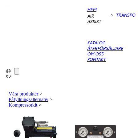
HEM
TRANSPO
AIR
ASSIST
KATALOG
ÅTERFÖRSÄLJARE
OM OSS
KONTAKT
SV
Våra produkter
>
Påfyllningsalternativ
>
Kompressorkit
>