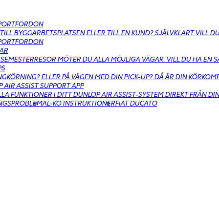
PORTFORDON
 TILL BYGGARBETSPLATSEN ELLER TILL EN KUND? SJÄLVKLART VILL 
PORTFORDON
AR
SEMESTERRESOR MÖTER DU ALLA MÖJLIGA VÄGAR. VILL DU HA EN 
PS
GKÖRNING? ELLER PÅ VÄGEN MED DIN PICK-UP? DÅ ÄR DIN KÖRKO
 AIR ASSIST SUPPORT APP
LLA FUNKTIONER I DITT DUNLOP AIR ASSIST-SYSTEM DIREKT FRÅN DI
INGSPROBLEM
AL-KO INSTRUKTIONER
FIAT DUCATO