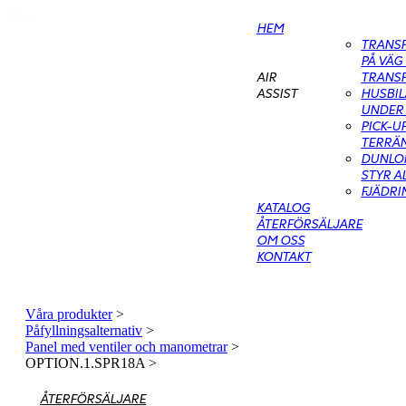
HEM
TRANS
PÅ VÄG
TRANS
AIR
HUSBIL
ASSIST
UNDER 
PICK-U
TERRÄN
DUNLOP
STYR A
FJÄDR
KATALOG
ÅTERFÖRSÄLJARE
OM OSS
KONTAKT
Våra produkter
>
Påfyllningsalternativ
>
Panel med ventiler och manometrar
>
OPTION.1.SPR18A
>
ÅTERFÖRSÄLJARE