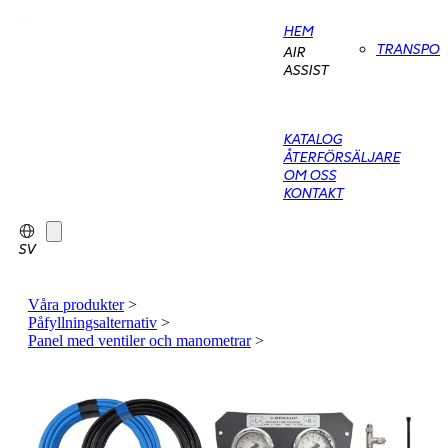
HEM
TRANSPO
AIR
ASSIST
KATALOG
ÅTERFÖRSÄLJARE
OM OSS
KONTAKT
SV
Våra produkter
>
Påfyllningsalternativ
>
Panel med ventiler och manometrar
>