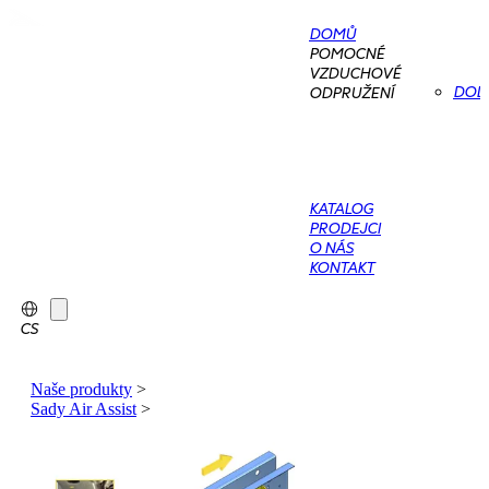
DOMŮ
POMOCNÉ
VZDUCHOVÉ
DOD
ODPRUŽENÍ
KATALOG
PRODEJCI
O NÁS
KONTAKT
CS
Naše produkty
>
Sady Air Assist
>