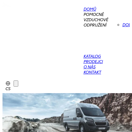
DOMŮ
POMOCNÉ
VZDUCHOVÉ
DOD
ODPRUŽENÍ
KATALOG
PRODEJCI
O NÁS
KONTAKT
CS