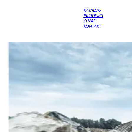
ODP
KATALOG
PRODEJCI
O NÁS
KONTAKT