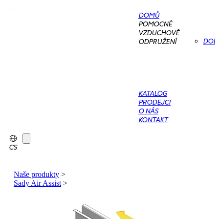
DOMŮ
POMOCNÉ
VZDUCHOVÉ
DOD
ODPRUŽENÍ
KATALOG
PRODEJCI
O NÁS
KONTAKT
CS
Naše produkty
>
Sady Air Assist
>