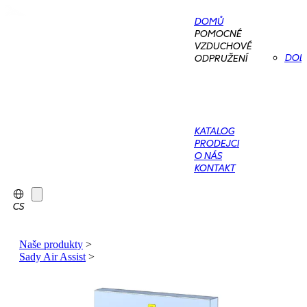
DOMŮ
POMOCNÉ
VZDUCHOVÉ
DOD
ODPRUŽENÍ
KATALOG
PRODEJCI
O NÁS
KONTAKT
CS
Naše produkty
>
Sady Air Assist
>