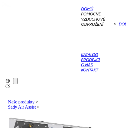
DOMŮ
POMOCNÉ
VZDUCHOVÉ
DOD
ODPRUŽENÍ
KATALOG
PRODEJCI
O NÁS
KONTAKT
CS
Naše produkty
>
Sady Air Assist
>