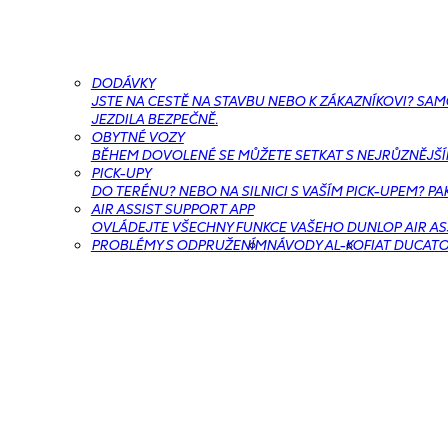
DODÁVKY
JSTE NA CESTĚ NA STAVBU NEBO K ZÁKAZNÍKOVI? SA
JEZDILA BEZPEČNĚ.
OBYTNÉ VOZY
BĚHEM DOVOLENÉ SE MŮŽETE SETKAT S NEJRŮZNĚJŠÍMI 
PICK-UPY
DO TERÉNU? NEBO NA SILNICI S VAŠÍM PICK-UPEM? PA
AIR ASSIST SUPPORT APP
OVLÁDEJTE VŠECHNY FUNKCE VAŠEHO DUNLOP AIR ASS
PROBLÉMY S ODPRUŽENÍM
NÁVODY AL-KO
FIAT DUCAT