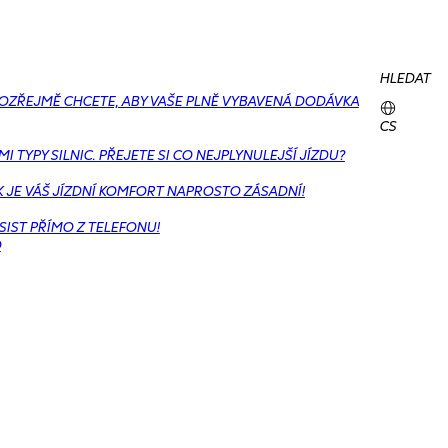
HLEDAT
MOZŘEJMĚ CHCETE, ABY VAŠE PLNĚ VYBAVENÁ DODÁVKA
CS
TYPY SILNIC. PŘEJETE SI CO NEJPLYNULEJŠÍ JÍZDU?
K JE VÁŠ JÍZDNÍ KOMFORT NAPROSTO ZÁSADNÍ!
IST PŘÍMO Z TELEFONU!
O