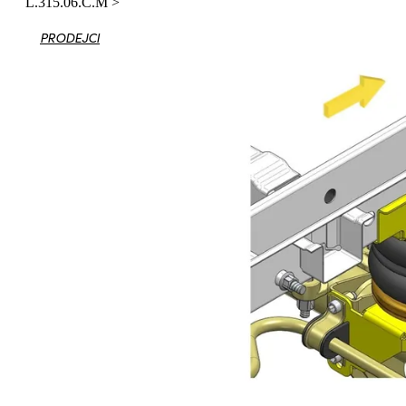
L.315.06.C.M
>
PRODEJCI