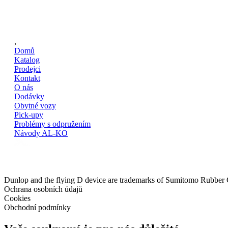
,
Domů
Katalog
Prodejci
Kontakt
O nás
Dodávky
Obytné vozy
Pick-upy
Problémy s odpružením
Návody AL-KO
Dunlop and the flying D device are trademarks of Sumitomo Rubber
Ochrana osobních údajů
Cookies
Obchodní podmínky