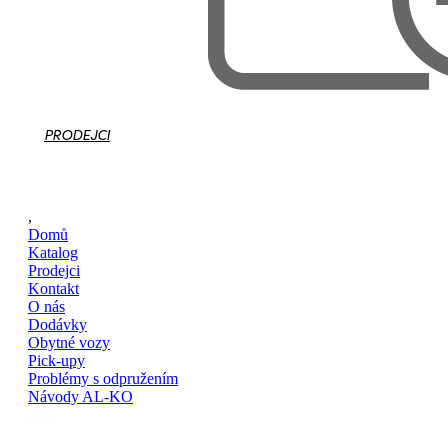
PRODEJCI
,
Domů
Katalog
Prodejci
Kontakt
O nás
Dodávky
Obytné vozy
Pick-upy
Problémy s odpružením
Návody AL-KO