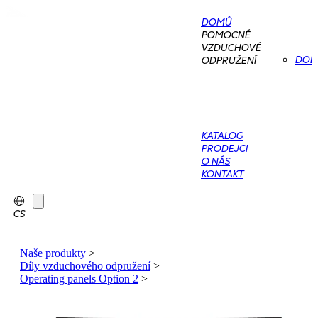
DOMŮ
POMOCNÉ
VZDUCHOVÉ
DOD
ODPRUŽENÍ
KATALOG
PRODEJCI
O NÁS
KONTAKT
CS
Naše produkty
>
Díly vzduchového odpružení
>
Operating panels Option 2
>