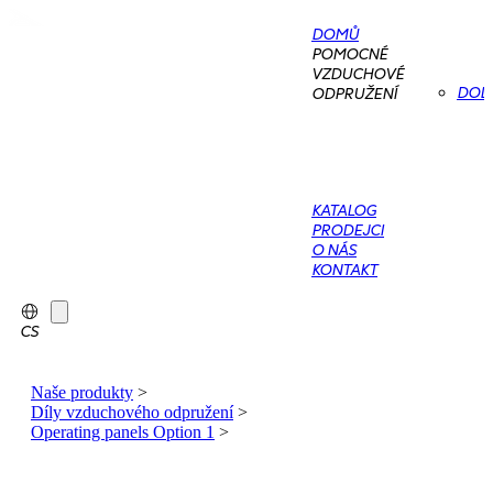
DOMŮ
POMOCNÉ
VZDUCHOVÉ
DOD
ODPRUŽENÍ
KATALOG
PRODEJCI
O NÁS
KONTAKT
CS
Naše produkty
>
Díly vzduchového odpružení
>
Operating panels Option 1
>