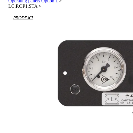
Operating panels Option 1
>
LC.P.OP1.STA
>
PRODEJCI