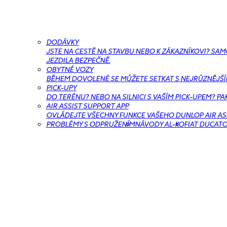
DODÁVKY
JSTE NA CESTĚ NA STAVBU NEBO K ZÁKAZNÍKOVI? SA
JEZDILA BEZPEČNĚ.
OBYTNÉ VOZY
BĚHEM DOVOLENÉ SE MŮŽETE SETKAT S NEJRŮZNĚJŠÍMI 
PICK-UPY
DO TERÉNU? NEBO NA SILNICI S VAŠÍM PICK-UPEM? PA
AIR ASSIST SUPPORT APP
OVLÁDEJTE VŠECHNY FUNKCE VAŠEHO DUNLOP AIR ASS
PROBLÉMY S ODPRUŽENÍM
NÁVODY AL-KO
FIAT DUCAT