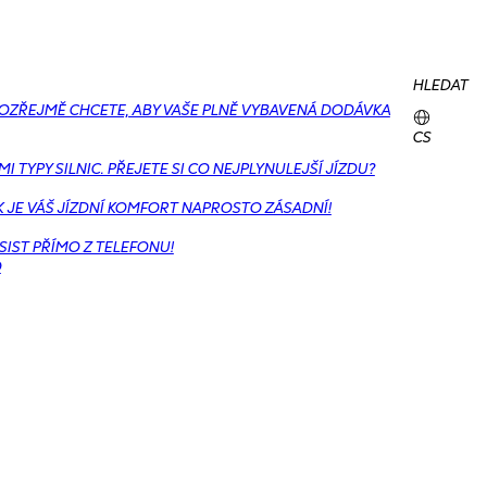
HLEDAT
MOZŘEJMĚ CHCETE, ABY VAŠE PLNĚ VYBAVENÁ DODÁVKA
CS
TYPY SILNIC. PŘEJETE SI CO NEJPLYNULEJŠÍ JÍZDU?
K JE VÁŠ JÍZDNÍ KOMFORT NAPROSTO ZÁSADNÍ!
IST PŘÍMO Z TELEFONU!
O