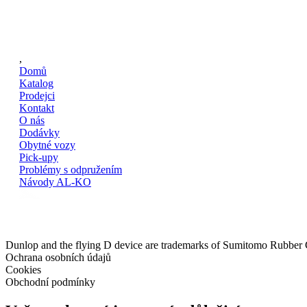
,
Domů
Katalog
Prodejci
Kontakt
O nás
Dodávky
Obytné vozy
Pick-upy
Problémy s odpružením
Návody AL-KO
Dunlop and the flying D device are trademarks of Sumitomo Rubber
Ochrana osobních údajů
Cookies
Obchodní podmínky