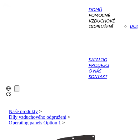
DOMŮ
POMOCNÉ
VZDUCHOVÉ
DOD
ODPRUŽENÍ
KATALOG
PRODEJCI
O NÁS
KONTAKT
CS
Naše produkty
>
Díly vzduchového odpružení
>
Operating panels Option 1
>