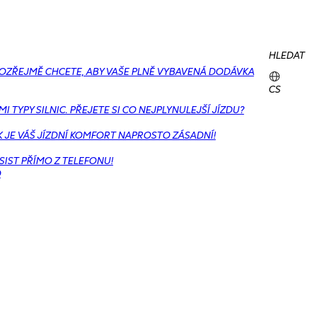
HLEDAT
MOZŘEJMĚ CHCETE, ABY VAŠE PLNĚ VYBAVENÁ DODÁVKA
CS
TYPY SILNIC. PŘEJETE SI CO NEJPLYNULEJŠÍ JÍZDU?
K JE VÁŠ JÍZDNÍ KOMFORT NAPROSTO ZÁSADNÍ!
IST PŘÍMO Z TELEFONU!
O