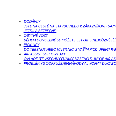
DODÁVKY
JSTE NA CESTĚ NA STAVBU NEBO K ZÁKAZNÍKOVI? SA
JEZDILA BEZPEČNĚ.
OBYTNÉ VOZY
BĚHEM DOVOLENÉ SE MŮŽETE SETKAT S NEJRŮZNĚJŠÍMI 
PICK-UPY
DO TERÉNU? NEBO NA SILNICI S VAŠÍM PICK-UPEM? PA
AIR ASSIST SUPPORT APP
OVLÁDEJTE VŠECHNY FUNKCE VAŠEHO DUNLOP AIR ASS
PROBLÉMY S ODPRUŽENÍM
NÁVODY AL-KO
FIAT DUCAT