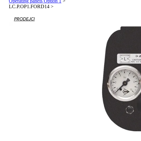
Operating panels Option 1
>
LC.P.OP1.FORD14
>
PRODEJCI