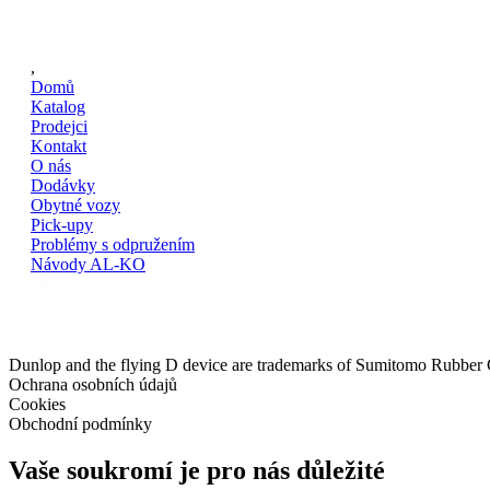
,
Domů
Katalog
Prodejci
Kontakt
O nás
Dodávky
Obytné vozy
Pick-upy
Problémy s odpružením
Návody AL-KO
Dunlop and the flying D device are trademarks of Sumitomo Rubber
Ochrana osobních údajů
Cookies
Obchodní podmínky
Vaše soukromí je pro nás důležité