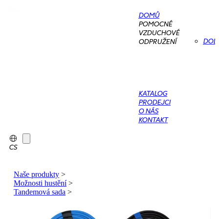
DOMŮ
POMOCNÉ
VZDUCHOVÉ
DOD
ODPRUŽENÍ
KATALOG
PRODEJCI
O NÁS
KONTAKT
CS
Naše produkty
>
Možnosti hustění
>
Tandemová sada
>