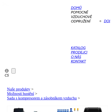
DOMŮ
POMOCNÉ
VZDUCHOVÉ
DOD
ODPRUŽENÍ
KATALOG
PRODEJCI
O NÁS
KONTAKT
CS
Naše produkty
>
Možnosti hustění
>
Sada s kompresorem a zásobníkem vzduchu
>